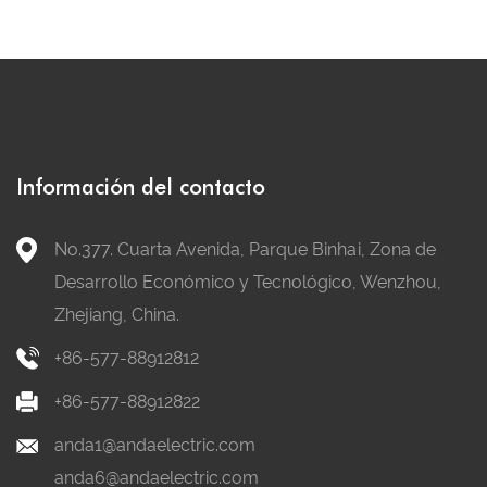
Información del contacto
No.377. Cuarta Avenida, Parque Binhai, Zona de
Desarrollo Económico y Tecnológico, Wenzhou,
Zhejiang, China.
+86-577-88912812
+86-577-88912822
anda1@andaelectric.com
anda6@andaelectric.com