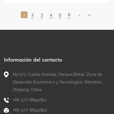
1
2
3
4
5
6
›
››
Información del contacto
No.377. Cuarta Avenida, Parque Binhai, Zona de
Desarrollo Económico y Tecnológico, Wenzhou,
Zhejiang, China.
+86-577-88912812
+86-577-88912822